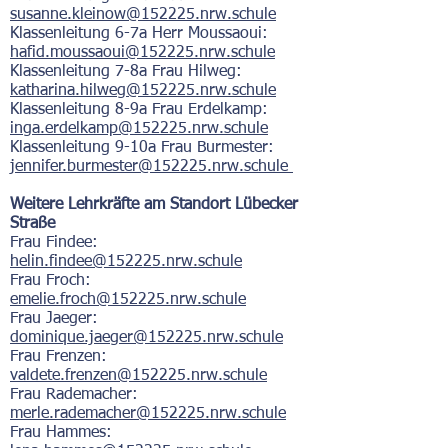
susanne.kleinow@152225.nrw.schule
Klassenleitung 6-7a Herr Moussaoui:
hafid.moussaoui@152225.nrw.schule
Klassenleitung 7-8a Frau Hilweg:
katharina.hilweg@152225.nrw.schule
Klassenleitung 8-9a Frau Erdelkamp:
inga.erdelkamp@152225.nrw.schule
Klassenleitung 9-10a
F
rau Burmester:
jennifer.burmester
@152225.nrw.schule
Weitere Lehrkräfte
am Standort
Lübecker
Straße
Frau Findee:
helin.findee@152225.nrw.schule
Frau Froch:
emelie.froch@152225.nrw.schule
Frau Jaeger:
dominique.jaeger@152225.nrw.schule
Frau Frenzen:
valdete.frenzen@152225.nrw.schule
Frau Rademacher:
merle.rademacher@152225.nrw.schule
Frau Hammes: