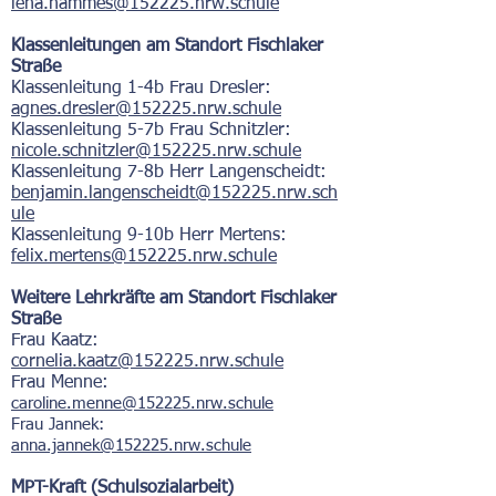
lena.hammes@152225.nrw.schule
Klassenleitungen am Standort Fischlaker
Straße
Klassenleitung 1-4b Frau Dresler:
agnes.dresler
@152225.nrw.schule
Klassenleitung 5-7b Frau Schnitzler:
nicole.schnitzler@152225.nrw.schule
Klassenleitung 7-8b Herr Langenscheidt:
benjamin.langenscheidt@152225.nrw.sch
ule
Klassenleitung 9-10b Herr Mertens:
felix.mertens@152225.nrw.schule
Weitere Lehrkräfte am Standort Fischlaker
Straße
Frau Kaatz:
cornelia.kaatz@
152225.nrw.schule
Frau Menne
:
caroline.menne@152225.nrw.schule
Frau Jannek:
anna.jannek@152225.nrw.schule
MPT-Kraft (Schulsozialarbeit)