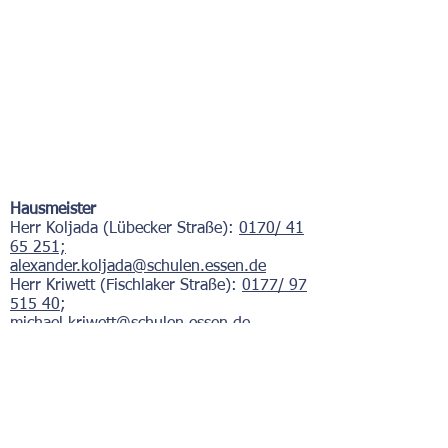
Hausmeister
Herr Koljada (Lübecker Straße):
0170/ 41
65 251;
alexander.koljada@schulen.essen.de
Herr Kriwett (Fischlaker Straße):
0177/ 97
515 40
;
michael.kriwett@schulen.essen.de
Telefonische Erreichbarkeit
Lübecker Straße:
0201/ 756585
Fischlaker Straße:
0201/ 401453
Mail:
theodor-fliedner-